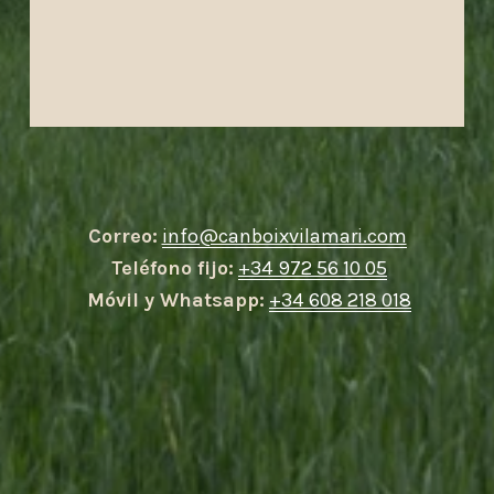
Correo:
info@canboixvilamari.com
Teléfono fijo:
+34 972 56 10 05
Móvil y Whatsapp:
+34 608 218 018