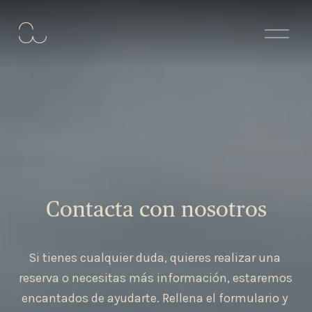
A
b
r
i
r
m
e
n
ú
Contacta con nosotros
Si tienes cualquier duda, quieres realizar una 
reserva o necesitas más información, estaremos 
encantados de ayudarte. Rellena el formulario y 