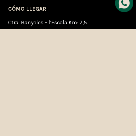
CÓMO LLEGAR
Ctra. Banyoles – l’Escala Km: 7,5.
17468. Vilamarí (Girona)
Aviso legal
 | 
Política de privacidad
 | 
Política de cookies
 | 
Condiciones generales de compra