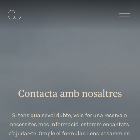
A
b
r
i
r
m
e
n
ú
Contacta amb nosaltres
Si tens qualsevol dubte, vols fer una reserva o 
necessites més informació, estarem encantats 
d'ajudar-te. Omple el formulari i ens posarem en 