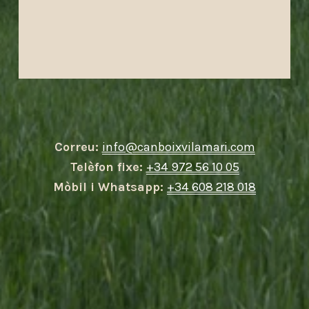
Correu: 
info@canboixvilamari.com
Telèfon fixe: 
+34 972 56 10 05
Mòbil i Whatsapp: 
+34 608 218 018