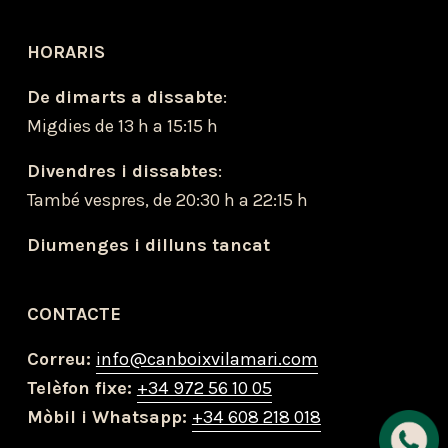
HORARIS
De dimarts a dissabte
:
Migdies de 13 h a 15:15 h
Divendres i dissabtes
:
També vespres, de 20:30 h a 22:15 h
Diumenges i dilluns tancat
CONTACTE
Correu: 
info@canboixvilamari.com
Telèfon fixe: 
+34 972 56 10 05
Mòbil i Whatsapp: 
+34 608 218 018